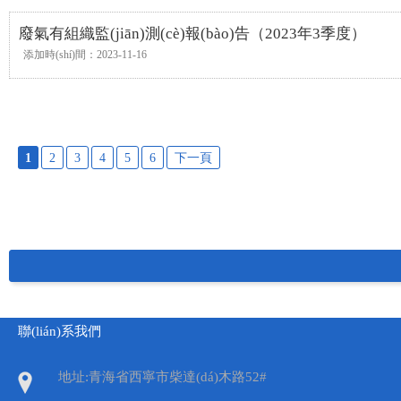
廢氣有組織監(jiān)測(cè)報(bào)告（2023年3季度）
添加時(shí)間：2023-11-16
1
2
3
4
5
6
下一頁
聯(lián)系我們
地址:青海省西寧市柴達(dá)木路52#