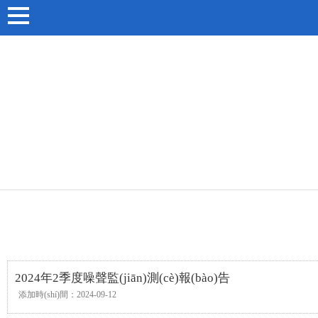
日本韩国欧美人人澡_视频精品免费无码黄_
2024年2季度噪聲監(jiān)測(cè)報(bào)告
添加時(shí)間：2024-09-12